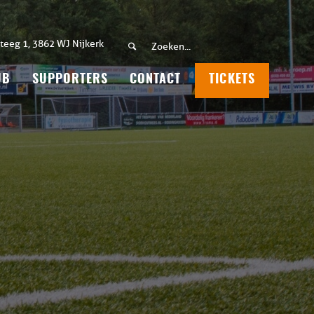
teeg 1, 3862 WJ Nijkerk
UB
SUPPORTERS
CONTACT
TICKETS