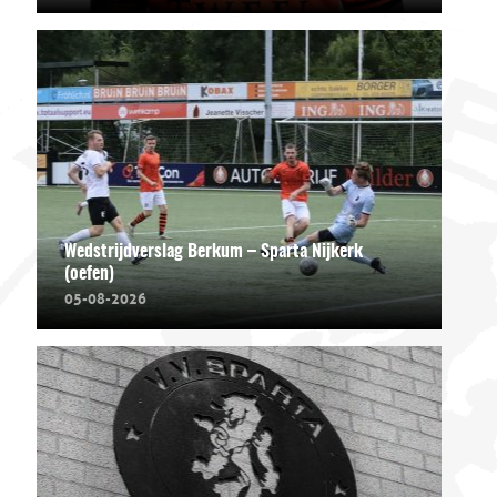
Wedstrijdverslag Berkum – Sparta Nijkerk
(oefen)
05-08-2026