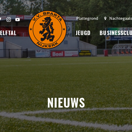
Plattegrond
Nachtegaals
 ELFTAL
JEUGD
BUSINESSCL
NIEUWS