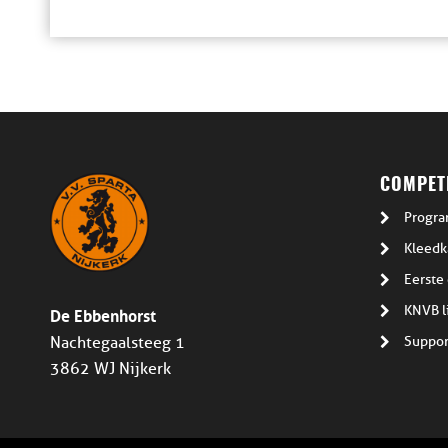
COMPETI
Progra
Kleedk
Eerste 
De Ebbenhorst
KNVB l
Suppor
Nachtegaalsteeg 1
3862 WJ Nijkerk