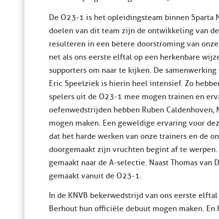
De O23-1 is het opleidingsteam binnen Sparta N
doelen van dit team zijn de ontwikkeling van de
resulteren in een betere doorstroming van onze
net als ons eerste elftal op een herkenbare wijze
supporters om naar te kijken. De samenwerking t
Eric Speelziek is hierin heel intensief. Zo hebb
spelers uit de O23-1 mee mogen trainen en erva
oefenwedstrijden hebben Ruben Caldenhoven, M
mogen maken. Een geweldige ervaring voor deze 
dat het harde werken van onze trainers en de on
doorgemaakt zijn vruchten begint af te werpen. 
gemaakt naar de A-selectie. Naast Thomas van Di
gemaakt vanuit de O23-1.
In de KNVB bekerwedstrijd van ons eerste elft
Berhout hun officiële debuut mogen maken. En h