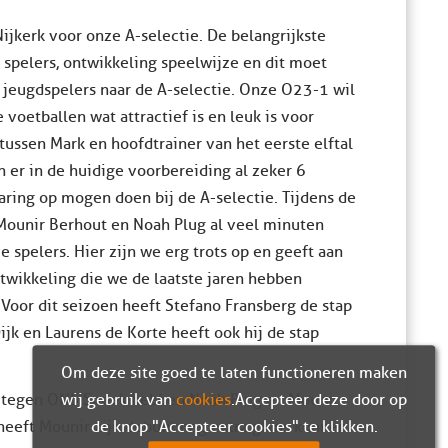
ijkerk voor onze A-selectie. De belangrijkste
 spelers, ontwikkeling speelwijze en dit moet
 jeugdspelers naar de A-selectie. Onze O23-1 wil
 voetballen wat attractief is en leuk is voor
ussen Mark en hoofdtrainer van het eerste elftal
en er in de huidige voorbereiding al zeker 6
ring op mogen doen bij de A-selectie. Tijdens de
ounir Berhout en Noah Plug al veel minuten
spelers. Hier zijn we erg trots op en geeft aan
twikkeling die we de laatste jaren hebben
Voor dit seizoen heeft Stefano Fransberg de stap
jk en Laurens de Korte heeft ook hij de stap
Om deze site goed te laten functioneren maken
wij gebruik van
cookies
. Accepteer deze door op
al tegen ONS Sneek hebben Noah Plug en Mounir
de knop "Accepteer cookies" te klikken.
eeft Mounir zijn debuut nog extra glans kunnen