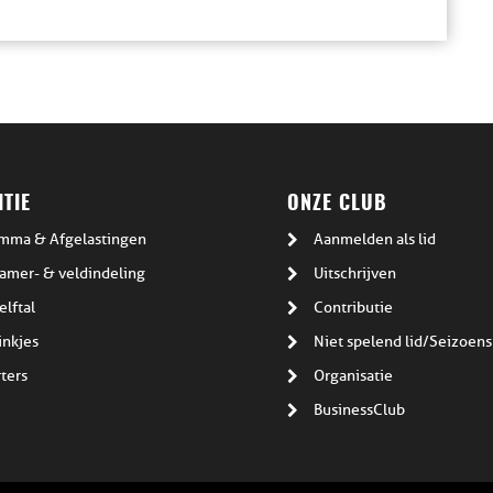
TIE
ONZE CLUB
mma & Afgelastingen
Aanmelden als lid
amer- & veldindeling
Uitschrijven
elftal
Contributie
inkjes
Niet spelend lid/Seizoens
ters
Organisatie
BusinessClub