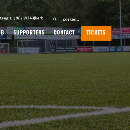
teeg 1, 3862 WJ Nijkerk
UB
SUPPORTERS
CONTACT
TICKETS