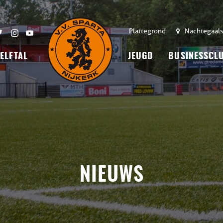
Plattegrond
Nachtegaals
 ELFTAL
JEUGD
BUSINESSCL
NIEUWS