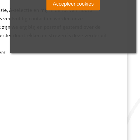
Accepteer cookies
, A-selectie en mij in de rol van Hoofd
 is veelvuldig contact en worden onze
zijn we erg blij en positief gestemd over de
erder doortrekken en streven is deze verder uit
rs: