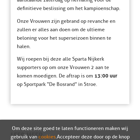
aanstaande zaterdag op herhaling voor de
definitieve beslissing om het kampioenschap.
Onze Vrouwen zijn gebrand op revanche en
zullen er alles aan doen om de ultieme
beloning voor het superseizoen binnen te
halen.
Wij roepen bij deze alle Sparta Nijkerk
supporters op om onze Vrouwen 2 aan te
13:00 uur
komen moedigen. De aftrap is om
op Sportpark “De Bosrand” in Stroe.
Om deze site goed te laten functioneren maken wij
LEES MEER
gebruik van
cookies
. Accepteer deze door op de knop