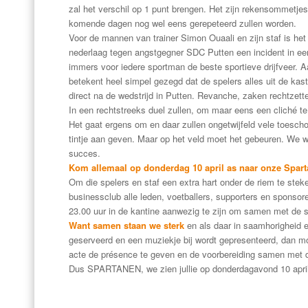
zal het verschil op 1 punt brengen. Het zijn rekensommetje
komende dagen nog wel eens gerepeteerd zullen worden.
Voor de mannen van trainer Simon Ouaali en zijn staf is het
nederlaag tegen
angstgegner
SDC Putten een incident in een
immers voor iedere sportman de beste sportieve drijfveer. A
betekent heel simpel gezegd dat de spelers alles uit de kast
direct na de wedstrijd in Putten. Revanche, zaken rechtze
In een rechtstreeks duel zullen, om maar eens een cliché 
Het gaat ergens om en daar zullen ongetwijfeld vele toesch
tintje aan geven. Maar op het veld moet het gebeuren. We we
succes.
Kom allemaal op donderdag 10 april as naar onze Spar
Om die spelers en staf een extra hart onder de riem te stek
businessclub alle leden, voetballers, supporters en sponsor
23.00 uur in de kantine aanwezig te zijn om samen met de s
Want samen staan we sterk
en als daar in saamhorigheid ee
geserveerd en een muziekje bij wordt gepresenteerd, dan m
acte de présence te geven en de voorbereiding samen met d
Dus SPARTANEN, we zien jullie op donderdagavond 10 april a