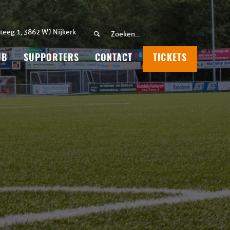
teeg 1, 3862 WJ Nijkerk
UB
SUPPORTERS
CONTACT
TICKETS