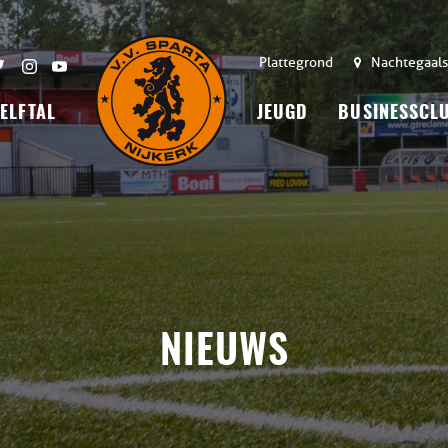
Plattegrond
Nachtegaals
 ELFTAL
JEUGD
BUSINESSCL
NIEUWS