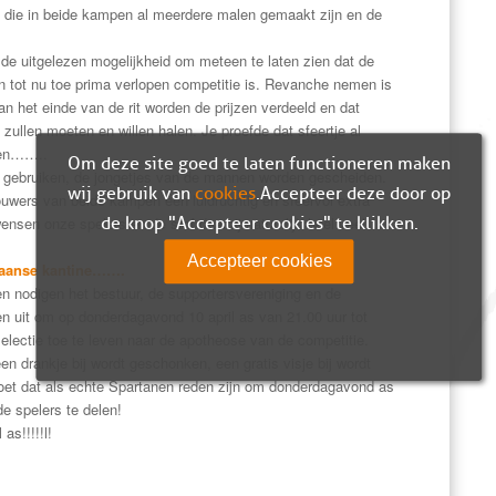
s die in beide kampen al meerdere malen gemaakt zijn en de
 de uitgelezen mogelijkheid om meteen te laten zien dat de
 tot nu toe prima verlopen competitie is. Revanche nemen is
an het einde van de rit worden de prijzen verdeeld en dat
 zullen moeten en willen halen. Je proefde dat sfeertje al
tten……..
Om deze site goed te laten functioneren maken
te gebruiken, de jongetjes van de mannen worden gescheiden.
wij gebruik van
cookies
. Accepteer deze door op
ouwers van beide kampen een luidruchtig en sfeervol extra
nsen onze spelers en de staf daarbij natuurlijk heel veel
de knop "Accepteer cookies" te klikken.
Accepteer cookies
taanse kantine…….
en nodigen het bestuur, de supportersvereniging en de
en uit om op donderdagavond 10 april as van 21.00 uur tot
electie toe te leven naar de apotheose van de competitie.
n drankje bij wordt geschonken, een gratis visje bij wordt
oet dat als echte Spartanen reden zijn om donderdagavond as
e spelers te delen!
s!!!!!l!