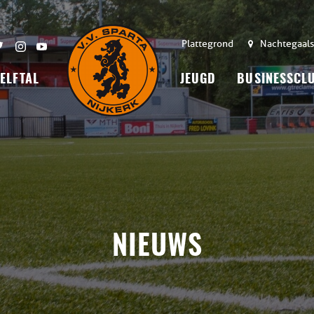
Plattegrond
Nachtegaals
 ELFTAL
JEUGD
BUSINESSCL
NIEUWS