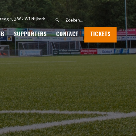
teeg 1, 3862 WJ Nijkerk
UB
SUPPORTERS
CONTACT
TICKETS