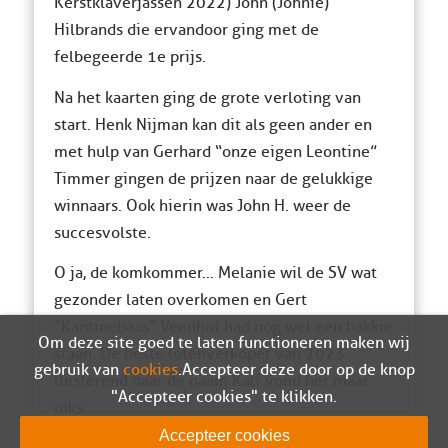
Kerstklaverjassen 2022) John (Johnie)
Hilbrands die ervandoor ging met de
felbegeerde 1e prijs.
Na het kaarten ging de grote verloting van
start. Henk Nijman kan dit als geen ander en
met hulp van Gerhard “onze eigen Leontine”
Timmer gingen de prijzen naar de gelukkige
winnaars. Ook hierin was John H. weer de
succesvolste.
O ja, de komkommer… Melanie wil de SV wat
gezonder laten overkomen en Gert
“Kantinebaas” Veenhof had nog wel een bakkie
Om deze site goed te laten functioneren maken wij
staan. De beste lotenverkoper van 2023
gebruik van
cookies
. Accepteer deze door op de knop
luisterend naar de naam Kalf vond het maar
"Accepteer cookies" te klikken.
niks.
Accepteer cookies