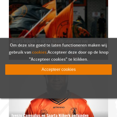
Sparta Nijkerk in eerste kwalificatieronde van
Om deze site goed te laten functioneren maken wij
de Eurojackpot KNVB Beker tegen SV Venray
07-08-2026
gebruik van
cookies
. Accepteer deze door op de knop
"Accepteer cookies" te klikken.
Accepteer cookies
Ivenzo Comvalius en Sparta Nijkerk ontbinden