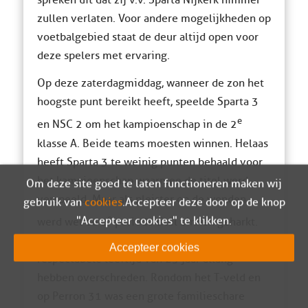
zullen verlaten. Voor andere mogelijkheden op
voetbalgebied staat de deur altijd open voor
deze spelers met ervaring.
Op deze zaterdagmiddag, wanneer de zon het
hoogste punt bereikt heeft, speelde Sparta 3
e
en NSC 2 om het kampioenschap in de 2
klasse A. Beide teams moesten winnen. Helaas
heeft Sparta 3 te weinig punten behaald voor
het kampioenschap waarmee de titel werd
Om deze site goed te laten functioneren maken wij
verspeeld. Maar als pleister op de wonden
gebruik van
cookies
. Accepteer deze door op de knop
e
"Accepteer cookies" te klikken.
werd wel de 2
periode titel binnen geharkt.
Een prestatie op zich, daar alle spelers toch de
Accepteer cookies
respectabele leeftijd van 25 jaar allang
hebben overschreden. Rondom het T-veld en
op Perron 31 was een grote familieschare