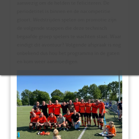
aanwezig om de helden te feliciteren. De
periodetitel is binnen en de nacompetitie
gloort. Wedstrijden spelen om promotie zijn
de volgende stappen die deze technisch
begaafde groep spelers te wachten staat. Waar
eindigt dit avontuur? Volgende afspraak is nog
onbekend dus hou het programma in de gaten
en kom weer aanmoedigen.