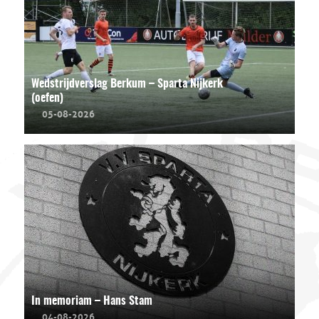
Wedstrijdverslag Berkum – Sparta Nijkerk
(oefen)
05-08-2026
In memoriam – Hans Stam
04-08-2026