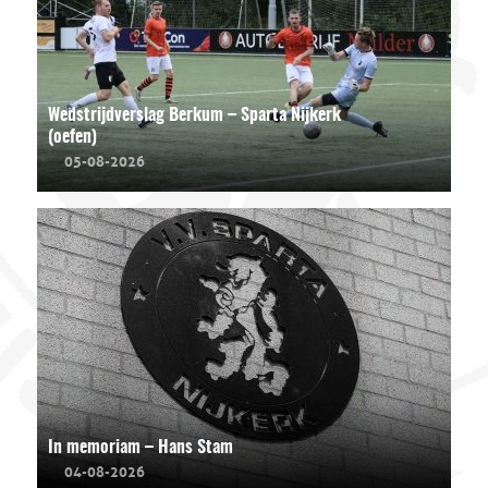
Wedstrijdverslag Berkum – Sparta Nijkerk
(oefen)
05-08-2026
In memoriam – Hans Stam
04-08-2026