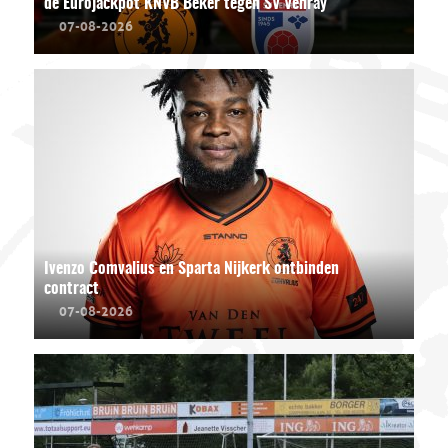
de Eurojackpot KNVB Beker tegen SV Venray
07-08-2026
Ivenzo Comvalius en Sparta Nijkerk ontbinden
contract
07-08-2026