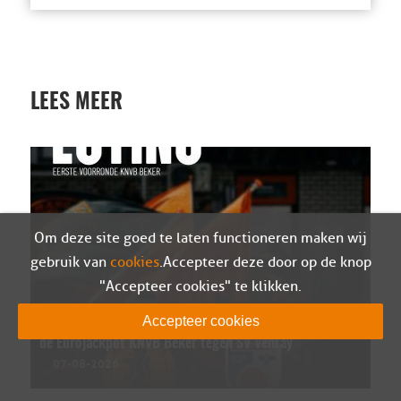
LEES MEER
Om deze site goed te laten functioneren maken wij
gebruik van
cookies
. Accepteer deze door op de knop
"Accepteer cookies" te klikken.
Accepteer cookies
Sparta Nijkerk in eerste kwalificatieronde van
de Eurojackpot KNVB Beker tegen SV Venray
07-08-2026