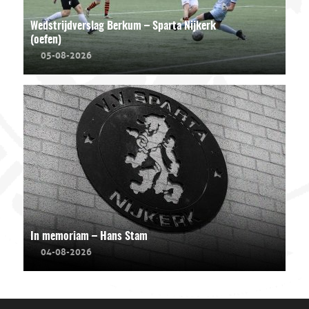
Wedstrijdverslag Berkum – Sparta Nijkerk
(oefen)
05-08-2026
In memoriam – Hans Stam
04-08-2026