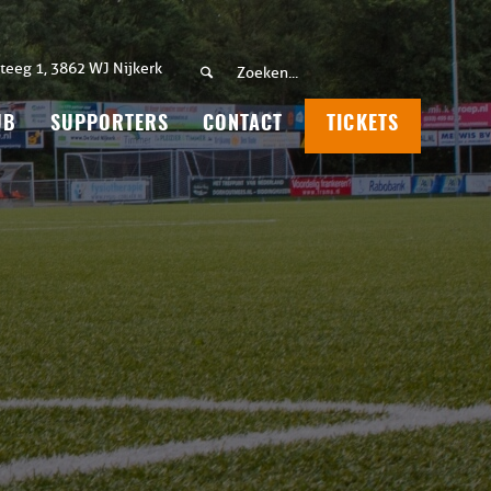
teeg 1, 3862 WJ Nijkerk
UB
SUPPORTERS
CONTACT
TICKETS