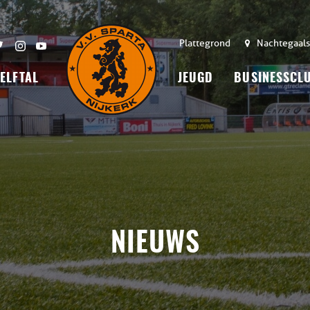
Plattegrond
Nachtegaals
 ELFTAL
JEUGD
BUSINESSCL
NIEUWS