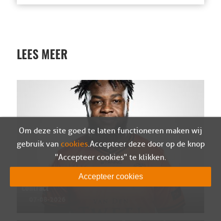
LEES MEER
Om deze site goed te laten functioneren maken wij
gebruik van
cookies
. Accepteer deze door op de knop
"Accepteer cookies" te klikken.
Accepteer cookies
Ivenzo Comvalius en Sparta Nijkerk ontbinden
contract
07-08-2026