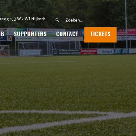
teeg 1, 3862 WJ Nijkerk
UB
SUPPORTERS
CONTACT
TICKETS