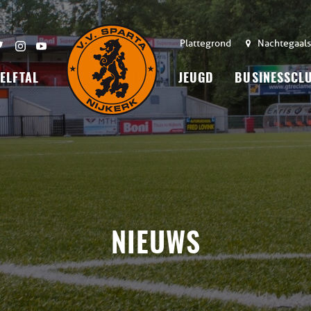
Plattegrond
Nachtegaals
 ELFTAL
JEUGD
BUSINESSCL
NIEUWS