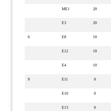
ME1
20
E3
20
6
E8
10
E12
10
E4
10
9
E11
0
E10
0
E13
0