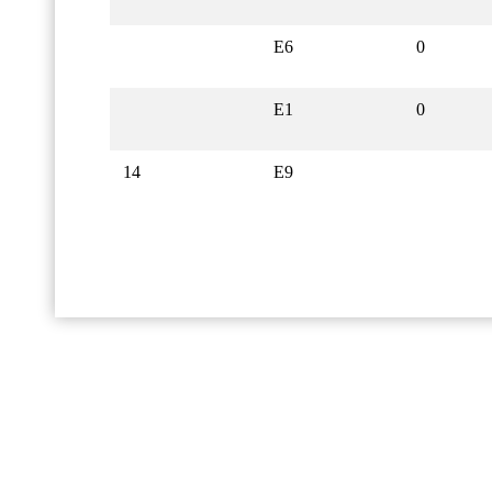
E6
0
E1
0
14
E9