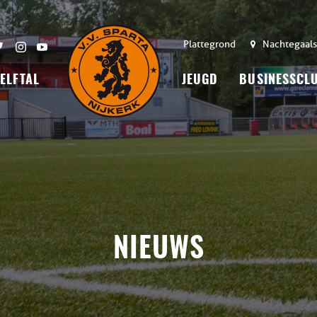
Plattegrond
Nachtegaals
 ELFTAL
JEUGD
BUSINESSCL
NIEUWS