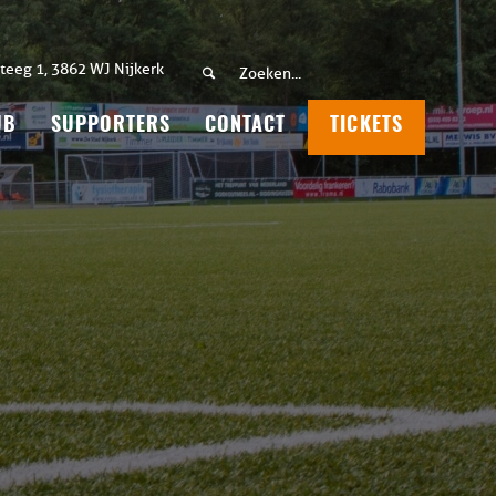
teeg 1, 3862 WJ Nijkerk
UB
SUPPORTERS
CONTACT
TICKETS