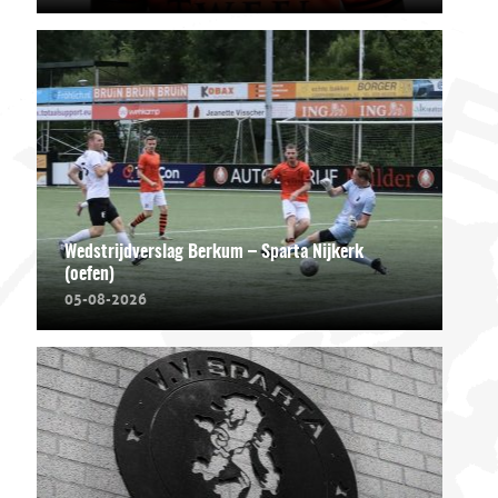
Wedstrijdverslag Berkum – Sparta Nijkerk
(oefen)
05-08-2026