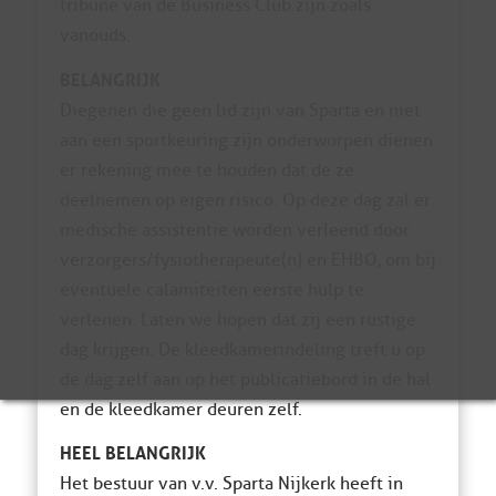
tribune van de Business Club zijn zoals
vanouds.
BELANGRIJK
Diegenen die geen lid zijn van Sparta en niet
aan een sportkeuring zijn onderworpen dienen
er rekening mee te houden dat de ze
deelnemen op eigen risico. Op deze dag zal er
medische assistentie worden verleend door
verzorgers/fysiotherapeute(n) en EHBO, om bij
eventuele calamiteiten eerste hulp te
verlenen. Laten we hopen dat zij een rustige
dag krijgen. De kleedkamerindeling treft u op
de dag zelf aan op het publicatiebord in de hal
en de kleedkamer deuren zelf.
HEEL BELANGRIJK
Het bestuur van v.v. Sparta Nijkerk heeft in