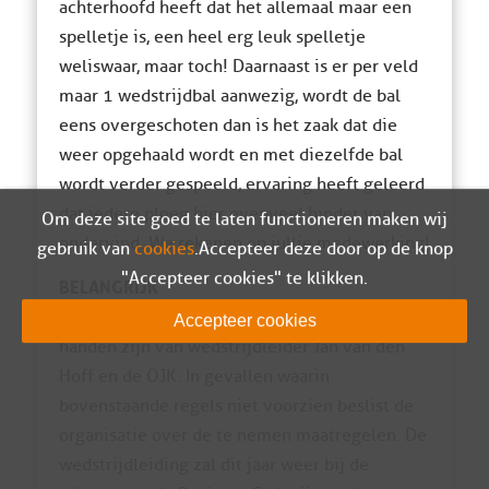
achterhoofd heeft dat het allemaal maar een
spelletje is, een heel erg leuk spelletje
weliswaar, maar toch! Daarnaast is er per veld
maar 1 wedstrijdbal aanwezig, wordt de bal
eens overgeschoten dan is het zaak dat die
weer opgehaald wordt en met diezelfde bal
wordt verder gespeeld, ervaring heeft geleerd
dat iedere ploeg hier evenveel hinder van
Om deze site goed te laten functioneren maken wij
ondervind. We rekenen op jullie medewerking!
gebruik van
cookies
. Accepteer deze door op de knop
"Accepteer cookies" te klikken.
BELANGRIJK
De toernooileiding zal dit jaar wederom in
Accepteer cookies
handen zijn van wedstrijdleider Jan van den
Hoff en de OJK. In gevallen waarin
bovenstaande regels niet voorzien beslist de
organisatie over de te nemen maatregelen. De
wedstrijdleiding zal dit jaar weer bij de