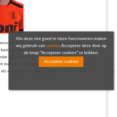
Om deze site goed te laten functioneren maken
et seizoen 2012-2013 de overstap naar de A-
wij gebruik van
cookies
. Accepteer deze door op
 basis speelde, is heel tevreden met deze gang
de knop "Accepteer cookies" te klikken.
mdat wij onze talenten graag aan ons willen
Accepteer cookies
t met de contractverlenging van Rick: ‘Hij heeft
 als voetballer en persoonlijkheid. Goeie zaak