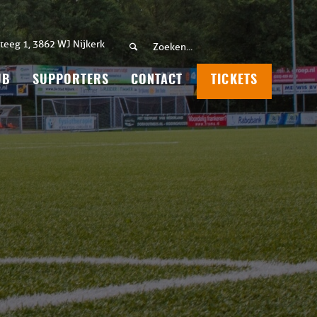
teeg 1, 3862 WJ Nijkerk
UB
SUPPORTERS
CONTACT
TICKETS