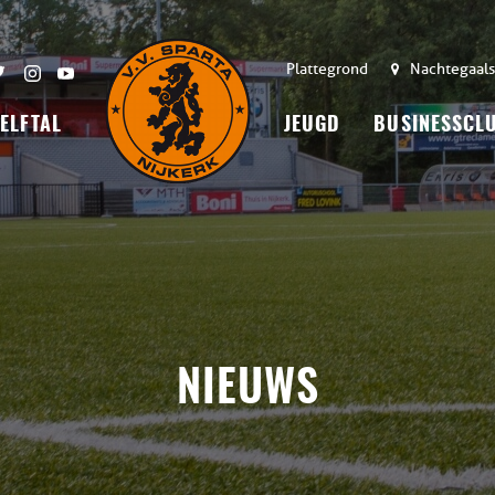
Plattegrond
Nachtegaals
 ELFTAL
JEUGD
BUSINESSCL
NIEUWS