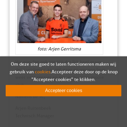
foto: Arjen Gerritsma
We zijn dan ook erg blij dat Rik heel graag
Om deze site goed te laten functioneren maken wij
deze uitdaging aan wil gaan en wensen hem
gebruik van
cookies
. Accepteer deze door op de knop
weer veel plezier en succes bij onze mooie
"Accepteer cookies" te klikken.
club.
Accepteer cookies
Namens de TC,
Arjen Ruitenbeek
Technisch Manager