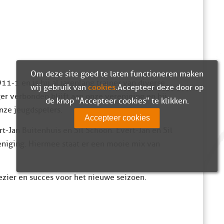
Om deze site goed te laten functioneren maken
1-1 en is hij al jarenlang trainer van diverse
wij gebruik van
cookies
. Accepteer deze door op
ger verbonden blijft aan onze vereniging en hij
de knop "Accepteer cookies" te klikken.
nze jeugdspelers.
Accepteer cookies
-Jan Buitenhuis en Sil Schoon. Evert-Jan en Sil
eniging. Hiermee staat er een mooie mix van
ezier en succes voor het nieuwe seizoen.