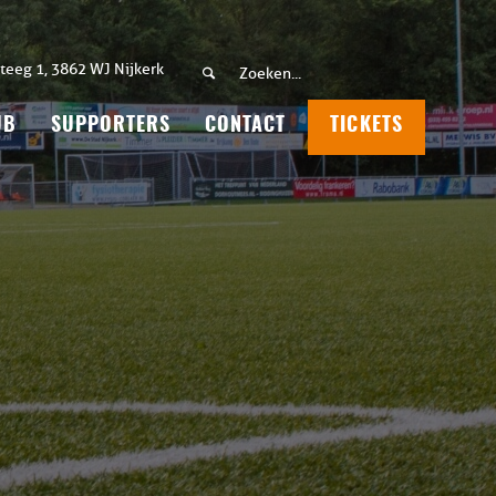
teeg 1, 3862 WJ Nijkerk
UB
SUPPORTERS
CONTACT
TICKETS