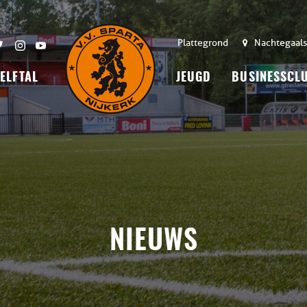
Plattegrond
Nachtegaals
 ELFTAL
JEUGD
BUSINESSCL
NIEUWS