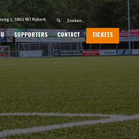
teeg 1, 3862 WJ Nijkerk
UB
SUPPORTERS
CONTACT
TICKETS