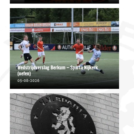
Wedstrijdverslag Berkum – Sparta Nijkerk
(oefen)
05-08-2026