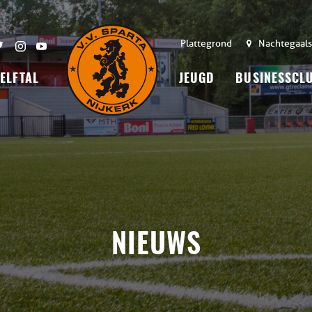
Plattegrond
Nachtegaals
 ELFTAL
JEUGD
BUSINESSCL
NIEUWS