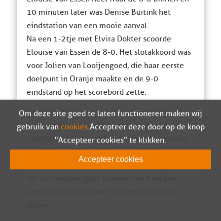
10 minuten later was Denise Buitink het
eindstation van een mooie aanval.
Na een 1-2tje met Elvira Dokter scoorde
Elouise van Essen de 8-0. Het slotakkoord was
voor Jolien van Looijengoed, die haar eerste
doelpunt in Oranje maakte en de 9-0
eindstand op het scorebord zette.
Ondanks de matige tegenstand een prima
Om deze site goed te laten functioneren maken wij
oefenwedstrijd, die liet zien dat er veel
gebruik van
cookies
. Accepteer deze door op de knop
voetbal in dit team zit. Zaterdag 31 augustus
"Accepteer cookies" te klikken.
speelt Sparta Nijkerk VR1 voor de beker tegen
Accepteer cookies
SVHA VR1 in Herveld en kan het verder aan
het vertrouwen gaan bouwen om 3 weken
later klaar te zijn voor het debuut in de 2e
klasse.