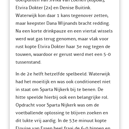
doelpunten van Jivika van Loenen (kopbal),
Elvira Dokter (2x) en Denise Buitink.
Waterwijk kon daar 1 kans tegenover zetten,
maar keepster Dana Wijnands bracht redding.
Na een korte drinkpauze en een viertal wissels
werd wat gas terug genomen, maar vlak voor
rust kopte Elvira Dokter haar 3e nog tegen de
touwen, waardoor er gerust werd met een 5-0
tussenstand.
In de 2e helft hetzelfde spelbeeld. Waterwijk
had het moeilijk en was ook conditioneel niet
in staat om Sparta Nijkerk bij te benen. De
hitte speelde hierbij ook een belangrijke rol.
Opdracht voor Sparta Nijkerk was om de
voetballende oplossing te blijven zoeken en
dit lukte vrij aardig. In de 53e minuut kopte
Elouise van Essen heel fraai de 6-0 binnen en