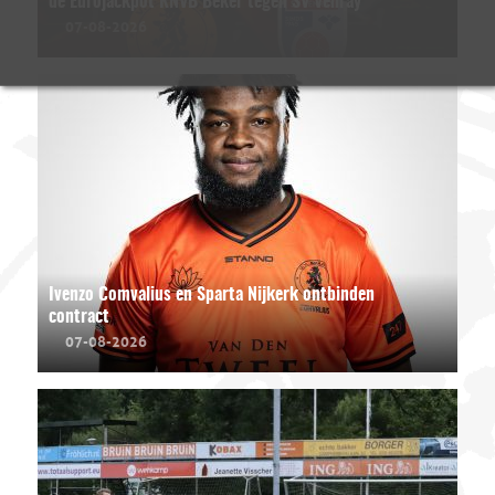
de Eurojackpot KNVB Beker tegen SV Venray
07-08-2026
Ivenzo Comvalius en Sparta Nijkerk ontbinden
contract
07-08-2026