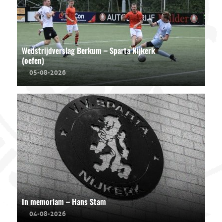
Wedstrijdverslag Berkum – Sparta Nijkerk
(oefen)
05-08-2026
In memoriam – Hans Stam
04-08-2026