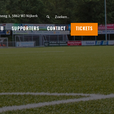
teeg 1, 3862 WJ Nijkerk
UB
SUPPORTERS
CONTACT
TICKETS