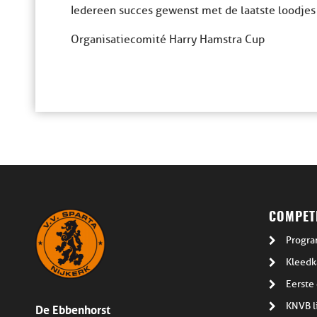
Iedereen succes gewenst met de laatste loodjes
Organisatiecomité Harry Hamstra Cup
COMPETI
Progra
Kleedk
Eerste 
De Ebbenhorst
KNVB l