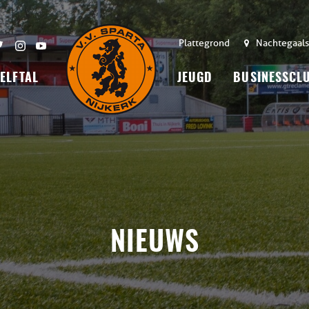
Plattegrond
Nachtegaals
 ELFTAL
JEUGD
BUSINESSCL
NIEUWS