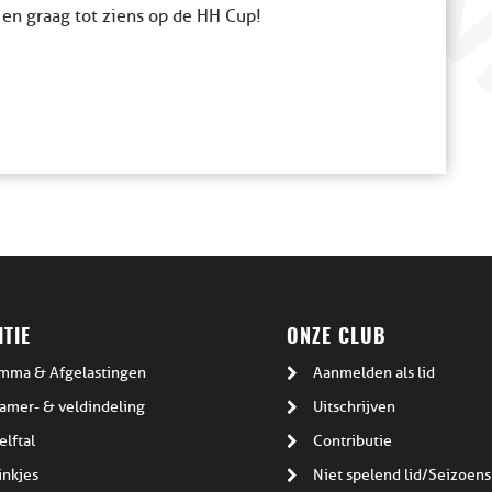
 en graag tot ziens op de HH Cup!
TIE
ONZE CLUB
mma & Afgelastingen
Aanmelden als lid
amer- & veldindeling
Uitschrijven
elftal
Contributie
inkjes
Niet spelend lid/Seizoens