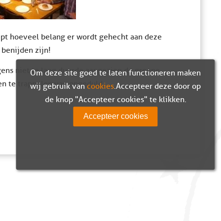
pt hoeveel belang er wordt gehecht aan deze
e benijden zijn!
igens niet te lang duurde aangezien de groene
Om deze site goed te laten functioneren maken
n te trappelen van ongeduld.
wij gebruik van
cookies
. Accepteer deze door op
de knop "Accepteer cookies" te klikken.
Accepteer cookies