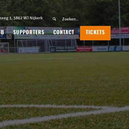
teeg 1, 3862 WJ Nijkerk
UB
SUPPORTERS
CONTACT
TICKETS