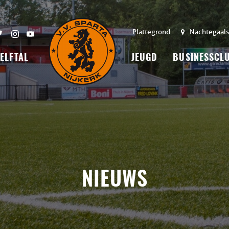
Plattegrond
Nachtegaals
 ELFTAL
JEUGD
BUSINESSCL
NIEUWS