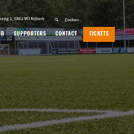
teeg 1, 3862 WJ Nijkerk
UB
SUPPORTERS
CONTACT
TICKETS