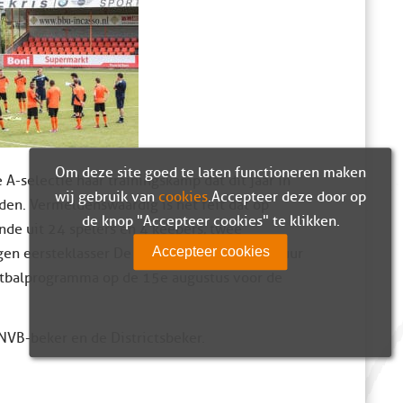
Om deze site goed te laten functioneren maken
-selectie haar trainingskamp dat dit jaar in
wij gebruik van
cookies
. Accepteer deze door op
en. Vermeldenswaardig is het feit dat op
de knop "Accepteer cookies" te klikken.
nde uit 24 spelers en 4 keepers, twee
Accepteer cookies
gen eersteklasser De Zouaven en om 16.00 uur
tbalprogramma op de 15e augustus voor de
NVB-beker en de Districtsbeker.