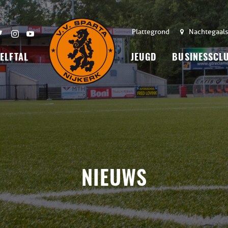
Plattegrond
Nachtegaals
 ELFTAL
JEUGD
BUSINESSCL
NIEUWS