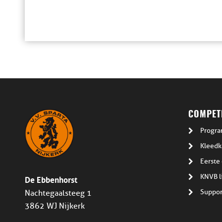
COMPETI
Progra
Kleedk
Eerste 
De Ebbenhorst
KNVB l
Suppor
Nachtegaalsteeg 1
3862 WJ Nijkerk