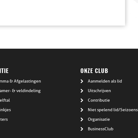
TIE
ONZE CLUB
mma & Afgelastingen
Aanmelden als lid
amer- & veldindeling
Uitschrijven
elftal
Contributie
inkjes
Niet spelend lid/Seizoens
ters
Organisatie
BusinessClub