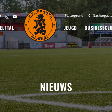
Plattegrond
Nachtegaals
 ELFTAL
JEUGD
BUSINESSCL
NIEUWS