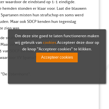
ker waardoor de eindstand op 1-1 eindigde.
e hemden stonden er klaar voor. Laat die blauwen
e Spartanen misten hun strafschop en soms werd
ouden. Maar ook SDCP kenden hun tegenslag
te zien was.
Om deze site goed te laten functioneren maken
de strafschoppenserie duurde maar. Maar liefst
wij gebruik van
cookies
. Accepteer deze door op
Maar zo’n serie moet wel een zinderend einde
de knop "Accepteer cookies" te klikken.
13 van SDCP en moest toen zelf aanleggen voor
 waardoor VV Sparta Nijkerk 9 doorgaat in de
Accepteer cookies
 “De Ebbenhorst”.