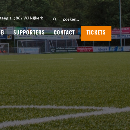
teeg 1, 3862 WJ Nijkerk
UB
SUPPORTERS
CONTACT
TICKETS