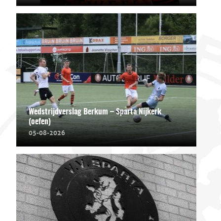
Wedstrijdverslag Berkum – Sparta Nijkerk
(oefen)
05-08-2026