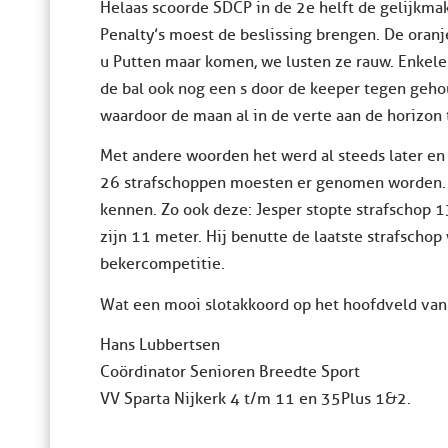
Helaas scoorde SDCP in de 2e helft de gelijkma
Penalty’s moest de beslissing brengen. De oranj
u Putten maar komen, we lusten ze rauw. Enkel
de bal ook nog een s door de keeper tegen geh
waardoor de maan al in de verte aan de horizon 
Met andere woorden het werd al steeds later en 
26 strafschoppen moesten er genomen worden. 
kennen. Zo ook deze: Jesper stopte strafschop 
zijn 11 meter. Hij benutte de laatste strafschop
bekercompetitie.
Wat een mooi slotakkoord op het hoofdveld van
Hans Lubbertsen
Coördinator Senioren Breedte Sport
VV Sparta Nijkerk 4 t/m 11 en 35Plus 1&2.