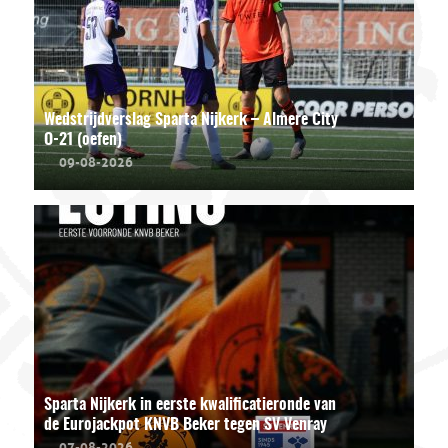
Wedstrijdverslag Sparta Nijkerk – Almere City
O-21 (oefen)
09-08-2026
Sparta Nijkerk in eerste kwalificatieronde van
de Eurojackpot KNVB Beker tegen SV Venray
07-08-2026