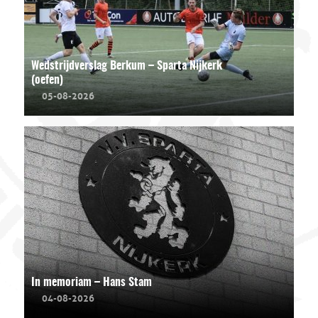
Wedstrijdverslag Berkum – Sparta Nijkerk
(oefen)
05-08-2026
In memoriam – Hans Stam
04-08-2026