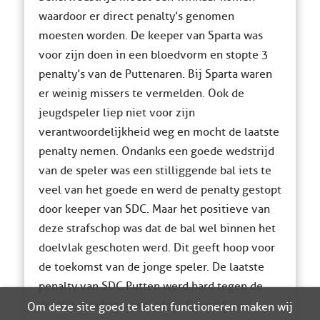
waardoor er direct penalty’s genomen
moesten worden. De keeper van Sparta was
voor zijn doen in een bloedvorm en stopte 3
penalty’s van de Puttenaren. Bij Sparta waren
er weinig missers te vermelden. Ook de
jeugdspeler liep niet voor zijn
verantwoordelijkheid weg en mocht de laatste
penalty nemen. Ondanks een goede wedstrijd
van de speler was een stilliggende bal iets te
veel van het goede en werd de penalty gestopt
door keeper van SDC. Maar het positieve van
deze strafschop was dat de bal wel binnen het
doelvlak geschoten werd. Dit geeft hoop voor
de toekomst van de jonge speler. De laatste
penalty van SDC Putten werd hard tegen de
doellat geschoten waardoor Sparta 5 een
Om deze site goed te laten functioneren maken wij