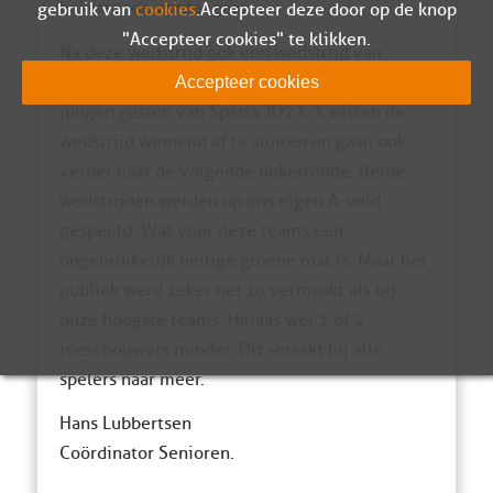
bekerronde verder gaat.
gebruik van
cookies
. Accepteer deze door op de knop
"Accepteer cookies" te klikken.
Na deze wedstrijd ook een wedstrijd van
Sparta JO23-3 tegen SDC Putten 10. Ook de
Accepteer cookies
jongen gasten van Sparta JO23-3 wisten de
wedstrijd winnend af te sluiten en gaan ook
verder naar de volgende bekerronde. Beide
wedstrijden werden op ons eigen A-veld
gespeeld. Wat voor deze teams een
ongebruikelijk heilige groene mat is. Maar het
publiek werd zeker net zo vermaakt als bij
onze hoogste teams. Helaas wel 1 of 2
toeschouwers minder. Dit smaakt bij alle
spelers naar meer.
Hans Lubbertsen
Coördinator Senioren.