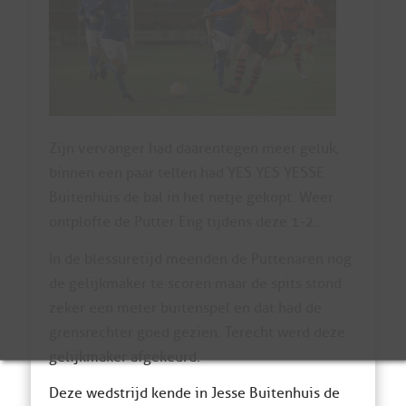
Zijn vervanger had daarentegen meer geluk,
binnen een paar tellen had YES YES YESSE
Buitenhuis de bal in het netje gekopt. Weer
ontplofte de Putter Eng tijdens deze 1-2.
In de blessuretijd meenden de Puttenaren nog
de gelijkmaker te scoren maar de spits stond
zeker een meter buitenspel en dat had de
grensrechter goed gezien. Terecht werd deze
gelijkmaker afgekeurd.
Deze wedstrijd kende in Jesse Buitenhuis de