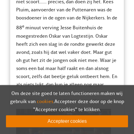
niet scoort…… precies, dan doen zij het. Kees
Pluim, aanvoerder van de Puttenaren was de
boosdoener in de ogen van de Nijkerkers. In de
e
88
minuut verving Jesse Buitenhuis de
moegestreden Oskar van Logtestijn. Oskar
heeft zich een slag in de rondte gewerkt deze
avond, zoals hij dat wel vaker doet. Maar gut
oh gut het zit de jongen ook niet mee. Waar je
soms een bal maar half raakt en dan alsnog
scoort, zelfs dat beetje geluk ontbeert hem. En
als niets lukt, dan kun je alleen nog maar
werken, werken, en nog eens werken en dat
Om deze site goed te laten functioneren maken wij
doet hij, niemand zal dat kunnen ontkennen.
gebruik van
cookies
. Accepteer deze door op de knop
"Accepteer cookies" te klikken.
Accepteer cookies