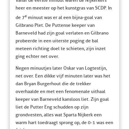
Vanaf de eerste minuut waren de Nijkerkers
heer en meester op het kunstgras van SCDP. In
e
de 7
minuut was er al een bijna-goal van
Gilbrano Plet. De Puttense keeper van
Barneveld had zijn goal verlaten en Gilbrano
probeerde in een uiterste poging de bal
meteen richting doel te schieten, zijn inzet
ging echter net over.
Negen minuutjes later Oskar van Logtestijn,
net over. Een dikke vijf minuten later was het
dan Bryan Burgerhout die de trekker
overhaalde en met een fenomenale uithaal
keeper van Barneveld kansloos liet. Zijn goal
liet de Putter Eng schudden op zijn
grondvesten, alles wat Sparta Nijkerk een
warm hart toedraagt sprong op, de 0-1 was een