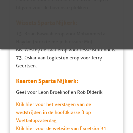
blijven voor de bovenste plekken.
Wissels Sparta Nijkerk:
15. Brian Bawuah erop voor Mohammed al
Haydar. (Sterkte me je blessure Mo).
66. Wesley de Laat erop voor Jesse Buitenhuis.
73. Oskar van Logtestijn erop voor Jerry
Geurtsen.
Kaarten Sparta Nijkerk:
Geel voor Leon Broekhof en Rob Diderik.
Klik hier voor het verslagen van de
wedstrijden in de hoofdklasse B op
Voetbalopzaterdag
Klik hier voor de website van Excelsior’31