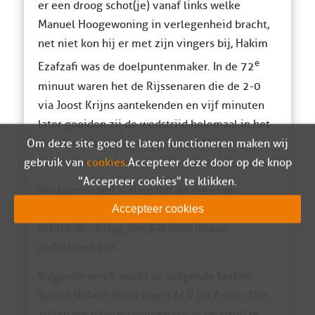
er een droog schot(je) vanaf links welke
Manuel Hoogewoning in verlegenheid bracht,
net niet kon hij er met zijn vingers bij, Hakim
e
Ezafzafi was de doelpuntenmaker. In de 72
minuut waren het de Rijssenaren die de 2-0
via Joost Krijns aantekenden en vijf minuten
later gooiden zij de wedstrijd helemaal in het
slot door de 3-0 aan te tekenen, Hakim
Om deze site goed te laten functioneren maken wij
Ezafzafi was wederom de boosdoener.
gebruik van
cookies
. Accepteer deze door op de knop
"Accepteer cookies" te klikken.
We kunnen wel stellen dat de zege van
Excelsior ’31 zeker niet onverdiend was,
Accepteer cookies
echter de uitslag van 3-0 doet ietwat
geflatteerd aan.
Volgende week wacht de volgende kraker.
Sparta Nijkerk thuis tegen ACV uit Assen. Die
zullen we moeten winnen om in de strijd te