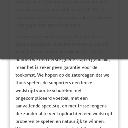
behaald, met 7 punten uit 3 wedstrijden met
een spectaculair doelsaldo van 25-5. Het 2e
laat weer van zich horen, maar zal vast wel een
keer tegen een zeperd oplopen.
De prestatie van vorig seizoen bereiken is
bijna onmogelijk, maar het streven is wel om
in de buurt te komen van dat succes. Daar
hebben we een eerste goede stap in gemaakt,
maar het is zeker geen garantie voor de
toekomst. We hopen op de zaterdagen dat we
thuis spelen, de supporters een leuke
wedstrijd voor te schotelen met
ongecompliceerd voetbal, met een
aanvallende speelstijl en met frisse jongens
die zonder al te veel opdrachten een wedstrijd
proberen te spelen en natuurlijk te winnen.