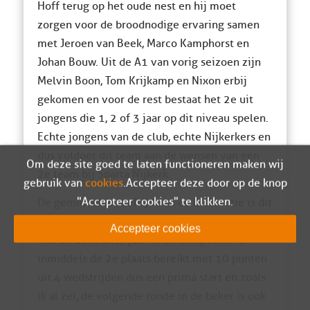
Hoff terug op het oude nest en hij moet
zorgen voor de broodnodige ervaring samen
met Jeroen van Beek, Marco Kamphorst en
Johan Bouw. Uit de A1 van vorig seizoen zijn
Melvin Boon, Tom Krijkamp en Nixon erbij
gekomen en voor de rest bestaat het 2e uit
jongens die 1, 2 of 3 jaar op dit niveau spelen.
Echte jongens van de club, echte Nijkerkers en
dus voldoet dit team aan de wensen van een
Om deze site goed te laten functioneren maken wij
2e team bij Sparta Nijkerk.
gebruik van
cookies
. Accepteer deze door op de knop
"Accepteer cookies" te klikken.
De gemiddelde leeftijd van de B-selectie is dit
seizoen 22,7 jaar, maar afgelopen zaterdag
Accepteer cookies
was dit zelfs 21,9 jaar. In de competitie is
inmiddels de 2e plaats bereikt met 10 punten
uit 4 wedstrijden dus een prima start en zoals
ik al zei, de volgende ronde in de beker is ook