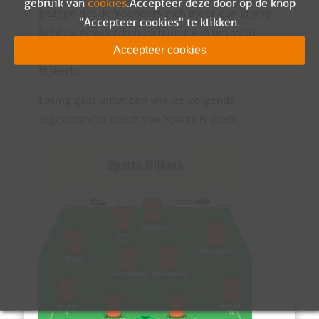
gebruik van
cookies
. Accepteer deze door op de knop
gezegd dat de Veenders zich meer dan kranig
"Accepteer cookies" te klikken.
hebben geweerd en zich niet van het veld
Accepteer cookies
hebben laten spelen door hoofdklasser Sparta
Nijkerk.
Loting gaat uitwijzen wie de volgende
tegenstander wordt van Sparta Nijkerk.