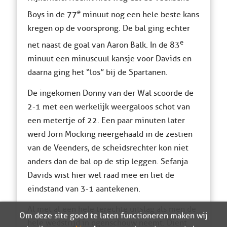
e
Boys in de 77
minuut nog een hele beste kans
kregen op de voorsprong. De bal ging echter
e
net naast de goal van Aaron Balk. In de 83
minuut een minuscuul kansje voor Davids en
daarna ging het “los” bij de Spartanen.
De ingekomen Donny van der Wal scoorde de
2-1 met een werkelijk weergaloos schot van
een metertje of 22. Een paar minuten later
werd Jorn Mocking neergehaald in de zestien
van de Veenders, de scheidsrechter kon niet
anders dan de bal op de stip leggen. Sefanja
Davids wist hier wel raad mee en liet de
eindstand van 3-1 aantekenen.
Al met al een hele terechte uitslag als men de
Om deze site goed te laten functioneren maken wij
hele wedstrijd in ogenschouw neemt. Dient