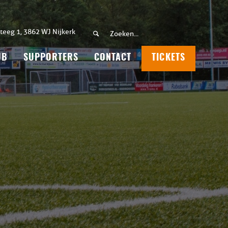
teeg 1, 3862 WJ Nijkerk
UB
SUPPORTERS
CONTACT
TICKETS