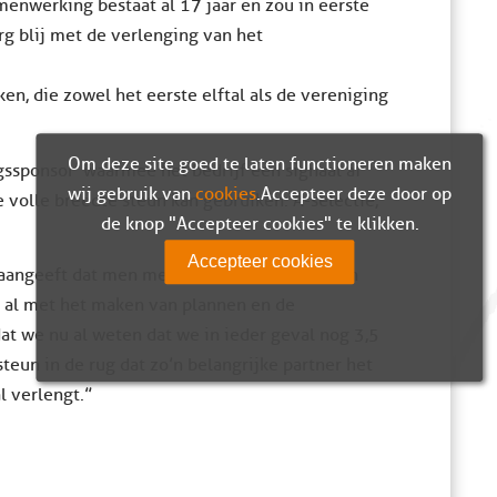
enwerking bestaat al 17 jaar en zou in eerste
erg blij met de verlenging van het
en, die zowel het eerste elftal als de vereniging
Om deze site goed te laten functioneren maken
gssponsor’ waarmee het bedrijf een signaal af
wij gebruik van
cookies
. Accepteer deze door op
e volle breedte steun kan gebruiken: A-selectie,
de knop "Accepteer cookies" te klikken.
Accepteer cookies
l aangeeft dat men met ons verder wil. Bij een
ar al met het maken van plannen en de
t we nu al weten dat we in ieder geval nog 3,5
steun in de rug dat zo’n belangrijke partner het
 verlengt.”