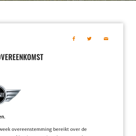
OVEREENKOMST
en.
 week overeenstemming bereikt over de