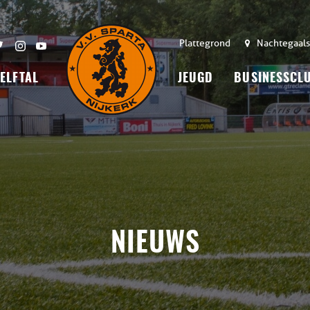
Plattegrond
Nachtegaals
 ELFTAL
JEUGD
BUSINESSCL
NIEUWS