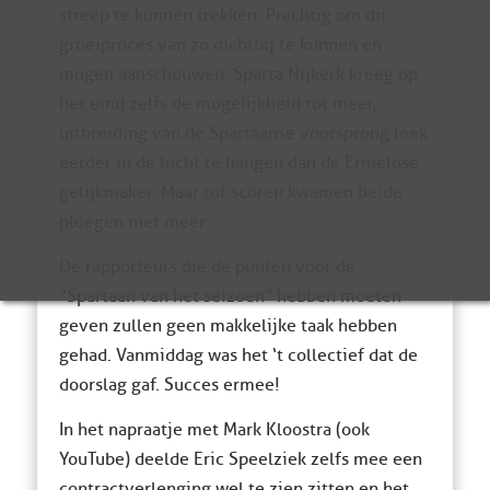
streep te kunnen trekken. Prachtig om dit
groeiproces van zo dichtbij te kunnen en
mogen aanschouwen. Sparta Nijkerk kreeg op
het eind zelfs de mogelijkheid tot meer,
uitbreiding van de Spartaanse voorsprong leek
eerder in de lucht te hangen dan de Ermelose
gelijkmaker. Maar tot scoren kwamen beide
ploegen niet meer.
De rapporteurs die de punten voor de
“Spartaan van het seizoen” hebben moeten
geven zullen geen makkelijke taak hebben
gehad. Vanmiddag was het ‘t collectief dat de
doorslag gaf. Succes ermee!
In het napraatje met Mark Kloostra (ook
YouTube) deelde Eric Speelziek zelfs mee een
contractverlenging wel te zien zitten en het