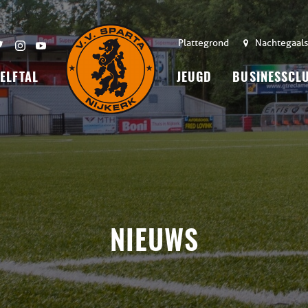
Plattegrond
Nachtegaals
 ELFTAL
JEUGD
BUSINESSCL
NIEUWS