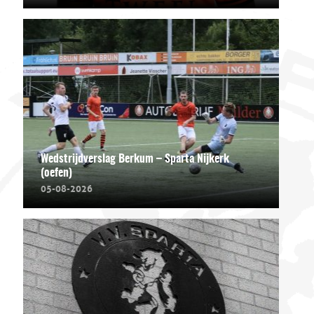
Wedstrijdverslag Berkum – Sparta Nijkerk
(oefen)
05-08-2026