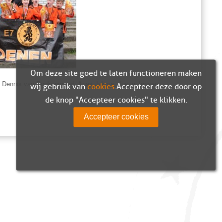
Om deze site goed te laten functioneren maken
rs, Dennis van Donkersgoed, Anas Jakma, Justin Jansen,
wij gebruik van
cookies
. Accepteer deze door op
de knop "Accepteer cookies" te klikken.
Accepteer cookies