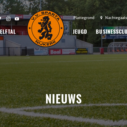
Plattegrond
Nachtegaals
 ELFTAL
JEUGD
BUSINESSCL
NIEUWS