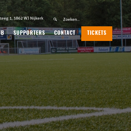
teeg 1, 3862 WJ Nijkerk
UB
SUPPORTERS
CONTACT
TICKETS