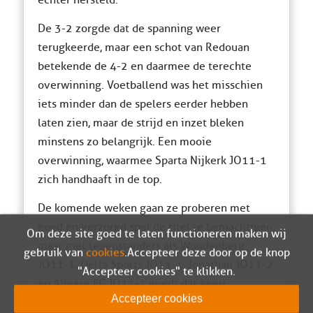
echter hersteld.
De 3-2 zorgde dat de spanning weer
terugkeerde, maar een schot van Redouan
betekende de 4-2 en daarmee de terechte
overwinning. Voetballend was het misschien
iets minder dan de spelers eerder hebben
laten zien, maar de strijd en inzet bleken
minstens zo belangrijk. Een mooie
overwinning, waarmee Sparta Nijkerk JO11-1
zich handhaaft in de top.
De komende weken gaan ze proberen met
goed en verzorgd spel de titel te bemachtigen,
Om deze site goed te laten functioneren maken wij
maar met tegenstanders als Woudenberg
gebruik van
cookies
. Accepteer deze door op de knop
JO11-1, Delta Sports JO11-1, Jonathan JO11-2
"Accepteer cookies" te klikken.
en Almere FC JO11-1 wordt dat geen
Accepteer cookies
eenvoudige opgave. Het belangrijkste doel is