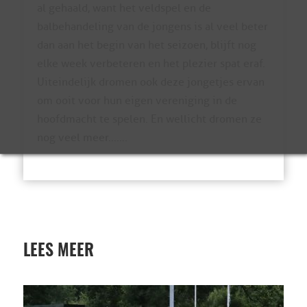
al gehaald, want het veldspel en de
balbehandeling van de jongens is al veel beter
dan aan het begin van het seizoen, blijft nog
elke week verbeteren en het plezier spat eraf.
Uiteindelijk dromen ook deze jongetjes ervan
om ooit voor hun eigen vereniging in de
hoofdmacht te spelen. En wellicht dromen ze
nog veel meer…….
LEES MEER