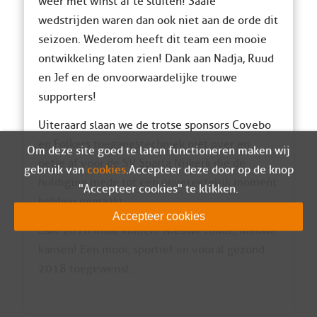
weer met winst af te sluiten! Saaie
wedstrijden waren dan ook niet aan de orde dit
seizoen. Wederom heeft dit team een mooie
ontwikkeling laten zien! Dank aan Nadja, Ruud
en Jef en de onvoorwaardelijke trouwe
supporters!
Uiteraard slaan we de trotse sponsors Covebo
en Folkers toegangstechniek niet over en
Om deze site goed te laten functioneren maken wij
petje af voor de SV Sparta Nijkerk die de
gebruik van
cookies
. Accepteer deze door op de knop
huldiging mede tot een onvergetelijk moment
"Accepteer cookies" te klikken.
hebben gemaakt.
Accepteer cookies
Laat 2018 maar komen! Nieuwe ronde, nieuwe
kansen! Een mooi, sportief en vooral gezond
2018 toegewenst.