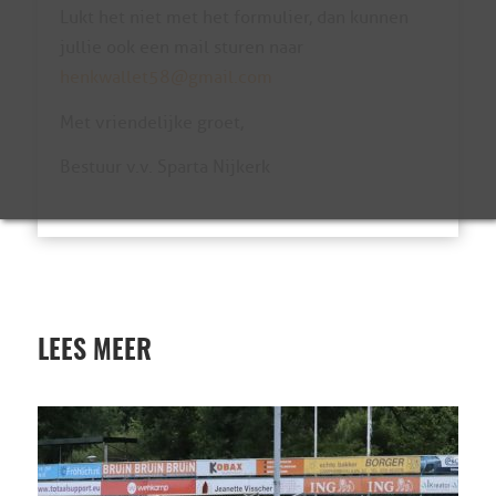
Lukt het niet met het formulier, dan kunnen
jullie ook een mail sturen naar
henkwallet58@gmail.com
Met vriendelijke groet,
Bestuur v.v. Sparta Nijkerk
LEES MEER