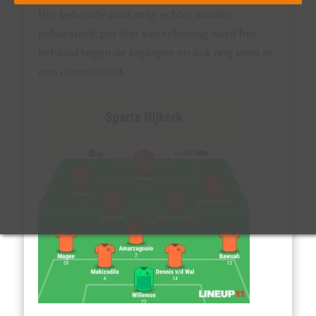
Het behaalde punt mag echter worden
gekoesterd, per slot van rekening werd het
behaald tegen de koploper en ook nog eens in
een uitwedstrijd.