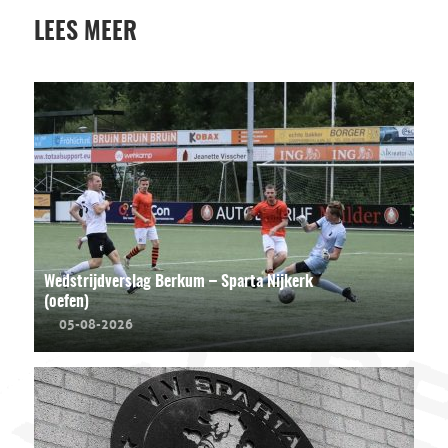
LEES MEER
Wedstrijdverslag Berkum – Sparta Nijkerk
(oefen)
05-08-2026