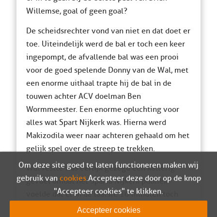
Willemse, goal of geen goal?
De scheidsrechter vond van niet en dat doet er
toe. Uiteindelijk werd de bal er toch een keer
ingepompt, de afvallende bal was een prooi
voor de goed spelende Donny van de Wal, met
een enorme uithaal trapte hij de bal in de
touwen achter ACV doelman Ben
Wormmeester. Een enorme opluchting voor
alles wat Spart Nijkerk was. Hierna werd
Makizodila weer naar achteren gehaald om het
gelijk spel over de streep te trekken.
Om deze site goed te laten functioneren maken wij
Wat restte was eerlijk gezegd een katterig
gebruik van
cookies
. Accepteer deze door op de knop
gevoel omdat het Sparta Nijkerk publiek
"Accepteer cookies" te klikken.
voelde dat er in de laatste 10 minuten toch
nog iets meer had ingezeten.
Accepteer cookies