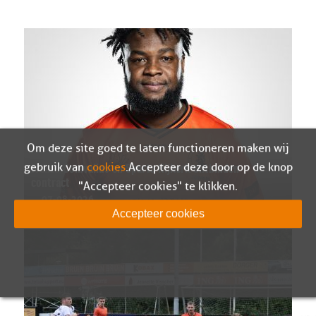
Om deze site goed te laten functioneren maken wij
gebruik van
cookies
. Accepteer deze door op de knop
Ivenzo Comvalius en Sparta Nijkerk ontbinden
contract
"Accepteer cookies" te klikken.
07-08-2026
Accepteer cookies