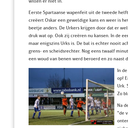
willen er niet in.
Eerste Spartaanse wapenfeit uit de tweede helft
creëert Oskar een geweldige kans en weer is het
beetje anders. De Urkers krijgen door dat er wel
druk wat op. Ook zij creëren nu kansen. In de e
maar enigszins Urks is. De bal is echter nooit a
grens- en scheidsrechter. Nog eens twaalf minut
een woud van benen werd beroerd en zo naast 
In de
op! E
Urk. 
Zo bl
Na de
“de v
onter