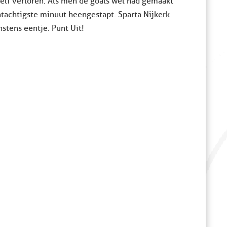
elf verloren. Als men de goals wel had gemaakt
entachtigste minuut heengestapt. Sparta Nijkerk
stens eentje. Punt Uit!