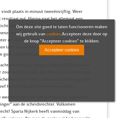
 vindt plaats in minuut tweeënvijftig. Weer
 resultaat nul. Hierna gaat het allemaal een
licht wat valt te halen in Nijkerk en voeren de
Om deze site goed te laten functioneren maken
enenzestigste minuut begint alles te juichen wat
wij gebruik van
cookies
. Accepteer deze door op
chter de doellijn geweest en dat begrepen ook de
de knop "Accepteer cookies" te klikken.
en later was er een Urks zondagsschot dat door
Accepteer cookies
de goal verdween van Manuel Hoogewoning.
 achtentachtigste minuut vlogen alle Spartanen
r zou hands gemaakt zijn binnen de zestien van
Scheidsrechter Fikkert zou niets hebben gezien!
eef het 0-0 na dik 90 minuten voetbal.
 wedstrijd gaf een aantal Nijkerkse supporters
inger” aan de scheidsrechter. Volkomen
echt! Sparta Nijkerk heeft vanmiddag van