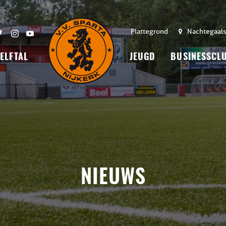
Plattegrond
Nachtegaals
 ELFTAL
JEUGD
BUSINESSCL
NIEUWS