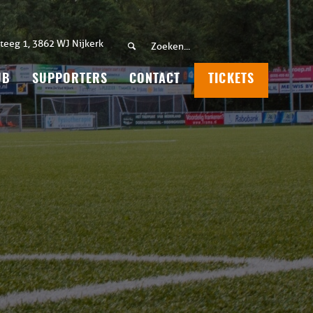
teeg 1, 3862 WJ Nijkerk
UB
SUPPORTERS
CONTACT
TICKETS