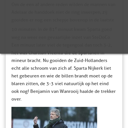
Om de een af andere reden wilden de mannen van
Adelaar de handdoek niet de ring inwerpen, zij
gooiden er nog een schepje bovenop in de laatste
e
10 minuten. In de 81
minuut kwam Sparta goed
weg na weer een gevaarlijke inzet van SteDoCo.
Een minuut later viel de tegengoal dan toch 3-2,
het was Charlton Vicento die de Spartanen in
mineur bracht. Nu gooiden de Zuid-Hollanders
echt alle schroom van zich af. Sparta Nijkerk liet
het gebeuren en wie de billen brandt moet op de
blaren zitten, de 3-3 viel natuurlijk op het eind
ook nog! Benjamin van Wanrooij haalde de trekker
over.