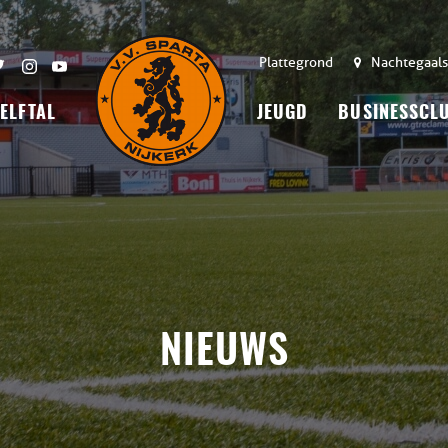
Plattegrond
Nachtegaals
 ELFTAL
JEUGD
BUSINESSCL
NIEUWS