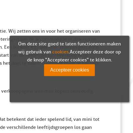
ie. Wij zetten ons in voor het organiseren van
beteringen aan de accommodatie realiseren en
Om deze site goed te laten functioneren maken
n. Een lot kost €3,- per stuk. Hiervan gaat 80%
wij gebruik van
cookies
. Accepteer deze door op
start van de landelijke lotenverkoop is op
de knop "Accepteer cookies" te klikken.
 het doel te halen. Daarnaast maak je kans op
Accepteer cookies
ke verkooppagina waarmee kopers eenvoudig
Dat betekent dat ieder spelend lid, van mini tot
 de verschillende leeftijdsgroepen los gaan