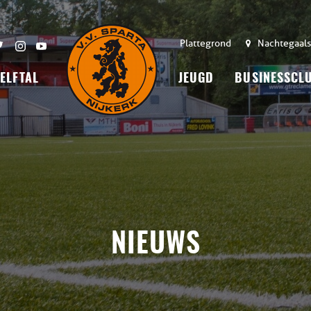
Plattegrond
Nachtegaals
 ELFTAL
JEUGD
BUSINESSCL
NIEUWS