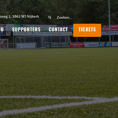
teeg 1, 3862 WJ Nijkerk
UB
SUPPORTERS
CONTACT
TICKETS