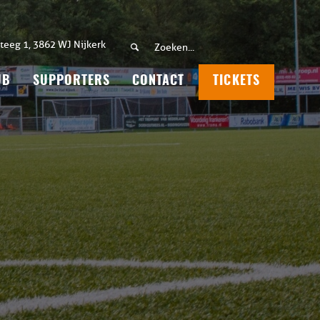
teeg 1, 3862 WJ Nijkerk
UB
SUPPORTERS
CONTACT
TICKETS