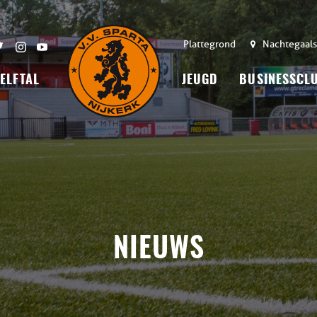
Plattegrond
Nachtegaals
 ELFTAL
JEUGD
BUSINESSCL
NIEUWS