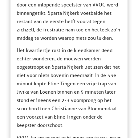
door een inlopende speelster van VVOG werd
binnengetikt. Sparta Nijkerk voetbalde het
restant van de eerste helft vooral tegen
zichzelf, de frustratie nam toe en het leek zo’n
middag te worden waarop niets zou lukken.
Het kwartiertje rust in de kleedkamer deed
echter wonderen; de mouwen werden
opgestroopt en Sparta Nijkerk liet zien dat het
niet voor niets bovenin meedraait. In de 53e
minuut kopte Eline Tingen een vrije trap van
Jivika van Loenen binnen en 5 minuten later
stond er ineens een 2-3 voorsprong op het
scorebord toen Christianne van Bloemendaal
een voorzet van Eline Tingen onder de
keepster doorschoot.
VVOG kwam er niet echt meer aan te pas, maar