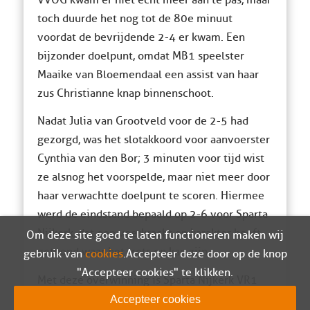
toch duurde het nog tot de 80e minuut
voordat de bevrijdende 2-4 er kwam. Een
bijzonder doelpunt, omdat MB1 speelster
Maaike van Bloemendaal een assist van haar
zus Christianne knap binnenschoot.
Nadat Julia van Grootveld voor de 2-5 had
gezorgd, was het slotakkoord voor aanvoerster
Cynthia van den Bor; 3 minuten voor tijd wist
ze alsnog het voorspelde, maar niet meer door
haar verwachtte doelpunt te scoren. Hiermee
werd de eindstand bepaald op 2-6 voor Sparta
Nijkerk, dat een veerkracht en karakter heeft
Om deze site goed te laten functioneren maken wij
getoond waar het trots op kan zijn.
gebruik van
cookies
. Accepteer deze door op de knop
"Accepteer cookies" te klikken.
Met deze overwinning is Sparta Nijkerk VR1
geklommen naar de 2e plaats in de competitie
Accepteer cookies