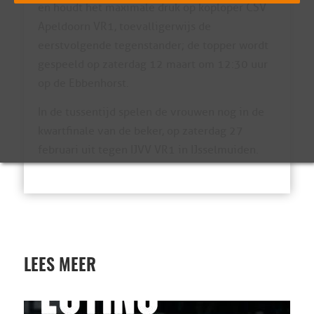
en houdt het maximale druk op koploper CSV
Apeldoorn VR1, toevalligerwijs de
eerstvolgende tegenstander; de topper wordt
gespeeld op zaterdag 12 maart om 12:30 uur
op de Ebbenhorst.
In de tussentijd spelen de vrouwen nog in de
kwartfinale van de beker, op zaterdag 27
februari uit tegen IJVV VR1 in IJsselmuiden.
LEES MEER