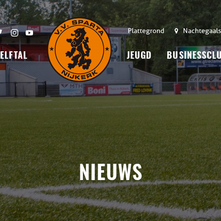
Plattegrond
Nachtegaals
 ELFTAL
JEUGD
BUSINESSCL
NIEUWS