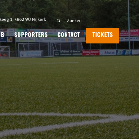
teeg 1, 3862 WJ Nijkerk
UB
SUPPORTERS
CONTACT
TICKETS