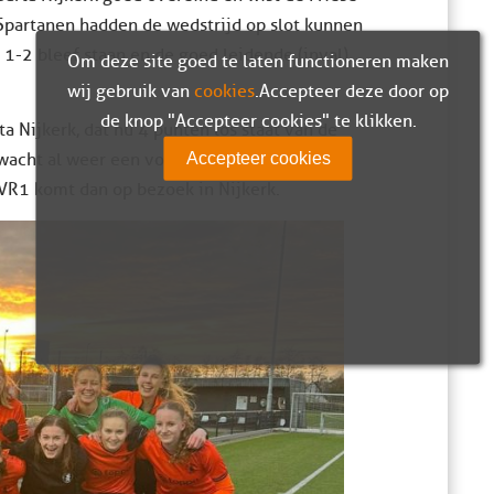
 Spartanen hadden de wedstrijd op slot kunnen
1-2 bleef staan en de goed leidende (inval)
Om deze site goed te laten functioneren maken
wij gebruik van
cookies
. Accepteer deze door op
de knop "Accepteer cookies" te klikken.
a Nijkerk, dat nu 4 punten los staat van de
Accepteer cookies
acht al weer een volgende krachtmeting.
R1 komt dan op bezoek in Nijkerk.