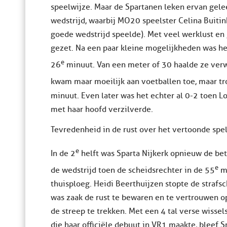
speelwijze. Maar de Spartanen leken ervan gele
wedstrijd, waarbij MO20 speelster Celina Buiti
goede wedstrijd speelde). Met veel werklust en
gezet. Na een paar kleine mogelijkheden was he
e
26
minuut. Van een meter of 30 haalde ze verw
kwam maar moeilijk aan voetballen toe, maar tro
minuut. Even later was het echter al 0-2 toen 
met haar hoofd verzilverde.
Tevredenheid in de rust over het vertoonde spel
e
In de 2
helft was Sparta Nijkerk opnieuw de be
e
de wedstrijd toen de scheidsrechter in de 55
mi
thuisploeg. Heidi Beerthuijzen stopte de strafs
was zaak de rust te bewaren en te vertrouwen o
de streep te trekken. Met een 4 tal verse wiss
die haar officiële debuut in VR1 maakte, bleef S