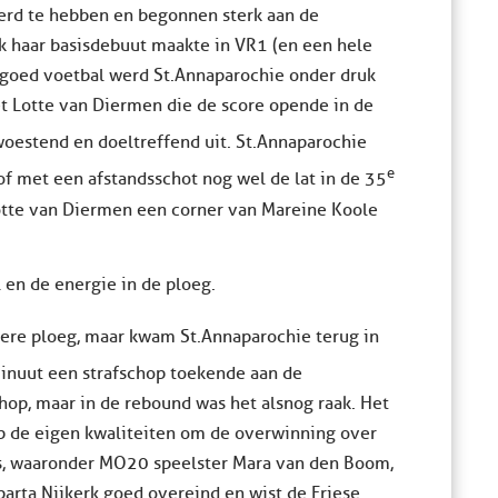
erd te hebben en begonnen sterk aan de
nk haar basisdebuut maakte in VR1 (en een hele
 goed voetbal werd St.Annaparochie onder druk
t Lotte van Diermen die de score opende in de
oestend en doeltreffend uit. St.Annaparochie
e
f met een afstandsschot nog wel de lat in de 35
Lotte van Diermen een corner van Mareine Koole
 en de energie in de ploeg.
tere ploeg, maar kwam St.Annaparochie terug in
nuut een strafschop toekende aan de
chop, maar in de rebound was het alsnog raak. Het
p de eigen kwaliteiten om de overwinning over
els, waaronder MO20 speelster Mara van den Boom,
parta Nijkerk goed overeind en wist de Friese