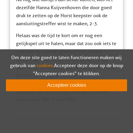
dezelfde Hanna Kuijvenhoven die door goed
druk te zetten op de Horst keepster ook de
aansluitingstreffer wist te maken, 2-3.
Helaas was de tijd te kort om er nog een
gelijkspel uit te halen, maar dat zou ook iets te
veel van het goede geweest zijn. Sparta
Om deze site goed te laten functioneren maken wij
Nijkerk speelde een zeer matige wedstrijd,
gebruik van
cookies
. Accepteer deze door op de knop
maar in de wetenschap dat het veel beter kan,
"Accepteer cookies" te klikken.
kan het zich nu gaan richten op 2
topwedstrijden; volgende week uit tegen
Accepteer cookies
koploper Epe VR1 en op zaterdag 8 oktober
thuis tegen SDC Putten VR1.