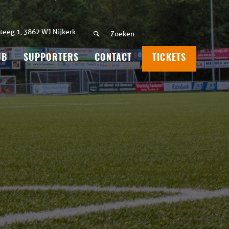
teeg 1, 3862 WJ Nijkerk
UB
SUPPORTERS
CONTACT
TICKETS