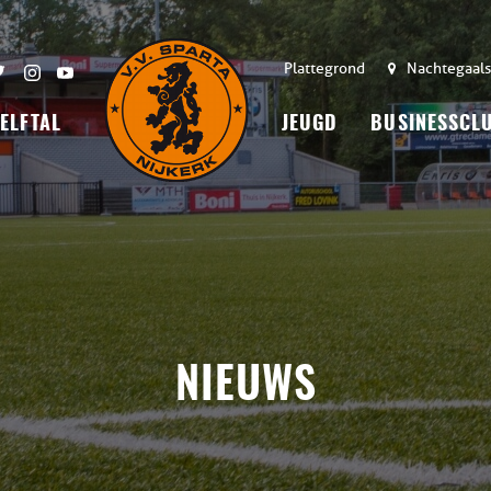
Plattegrond
Nachtegaals
 ELFTAL
JEUGD
BUSINESSCL
NIEUWS