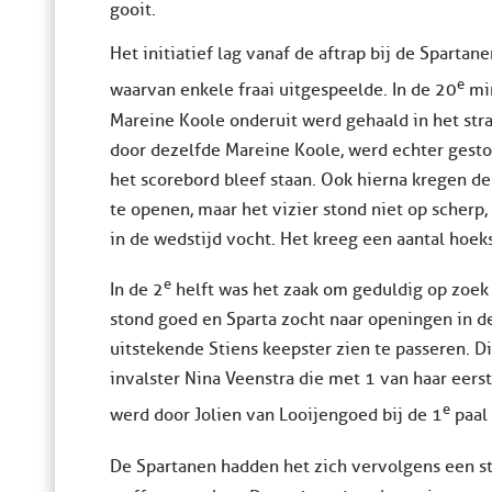
gooit.
Het initiatief lag vanaf de aftrap bij de Sparta
e
waarvan enkele fraai uitgespeelde. In de 20
min
Mareine Koole onderuit werd gehaald in het str
door dezelfde Mareine Koole, werd echter gesto
het scorebord bleef staan. Ook hierna kregen 
te openen, maar het vizier stond niet op scherp
in de wedstijd vocht. Het kreeg een aantal hoek
e
In de 2
helft was het zaak om geduldig op zoek 
stond goed en Sparta zocht naar openingen in de
uitstekende Stiens keepster zien te passeren. D
invalster Nina Veenstra die met 1 van haar eers
e
werd door Jolien van Looijengoed bij de 1
paal 
De Spartanen hadden het zich vervolgens een s